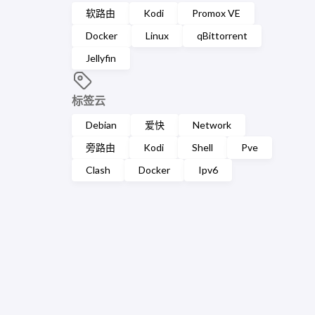
软路由
Kodi
Promox VE
Docker
Linux
qBittorrent
Jellyfin
标签云
Debian
爱快
Network
旁路由
Kodi
Shell
Pve
Clash
Docker
Ipv6