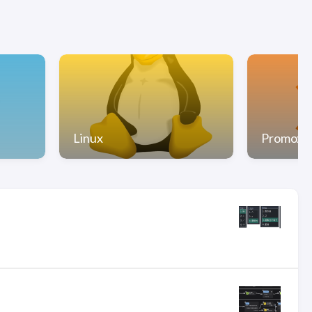
Linux
Promox 