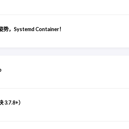
新姿势，Systemd Container！
p
3.7.8+）