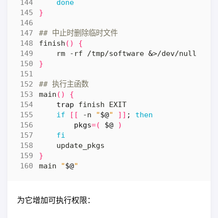
done
}
## 中止时删除临时文件
finish
()
{
    rm -rf /tmp/software 
&
}
## 执行主函数
main
()
{
trap
if
[[
 -n 
"
$@
"
]]
;
then
pkgs
=(
$@
)
fi
}
main 
"
$@
"
为它增加可执行权限：