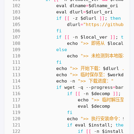
eval
dlname
=
$dlname_ori
eval
dlurl
=
$dlurl_ori
if
[[
 -z 
$dlurl
]]
;
then
dlurl
=
"https://github.co
fi
if
[[
 -n 
$local_ver
]]
;
then
echo
">> 即将从 
$local_ve
else
echo
">> 未检测到本地版本，
fi
echo
">> 开始下载：
$dlurl
 ..."
echo
">> 临时保存至：
$workdir
/
echo
 -n 
">> 下载进度："
if
 wget -q --progress
=
bar:do
if
[[
 -n 
$decomp
]]
;
the
echo
">> 临时解压至：
$
eval
$decomp
fi
echo
">> 执行安装命令：
$ins
if
eval
$install
;
then
if
[[
 -n 
$install_po