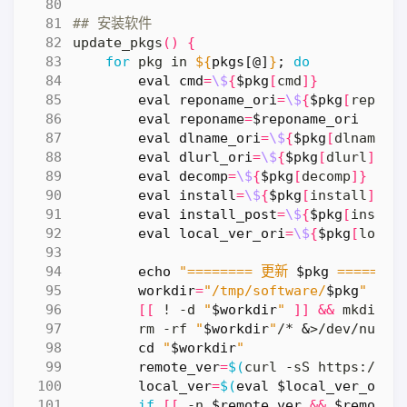
## 安装软件
update_pkgs
()
{
for
 pkg in 
${
pkgs
[@]
}
;
do
eval
cmd
=
\$
{
$pkg
[
cmd
]}
eval
reponame_ori
=
\$
{
$pkg
[
repona
eval
reponame
=
$reponame_ori
eval
dlname_ori
=
\$
{
$pkg
[
dlname
]}
eval
dlurl_ori
=
\$
{
$pkg
[
dlurl
]}
eval
decomp
=
\$
{
$pkg
[
decomp
]}
eval
install
=
\$
{
$pkg
[
install
]}
eval
install_post
=
\$
{
$pkg
[
instal
eval
local_ver_ori
=
\$
{
$pkg
[
local
echo
"======== 更新 
$pkg
 ========
workdir
=
"/tmp/software/
$pkg
"
[[
 ! -d 
"
$workdir
"
]]
&&
 mkdir -
        rm -rf 
"
$workdir
"
/* 
&
cd
"
$workdir
"
remote_ver
=
$(
curl -sS https://ap
local_ver
=
$(
eval
$local_ver_ori
)
if
[[
 -n 
$remote_ver
&&
$remote_