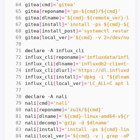
gitea
[
cmd
]=
'gitea'
gitea
[
reponame
]=
'go-${cmd}/${cmd}'
gitea
[
dlname
]=
'${cmd}-${remote_ver}-linu
gitea
[
install
]=
'install -ps ${cmd}-${rem
gitea
[
install_post
]=
'systemctl restart $
gitea
[
local_ver
]=
'${cmd} -v 2>/dev/null 
declare
influx_cli
[
reponame
]=
'influxdata/influx-
influx_cli
[
dlname
]=
'influxdb2-client-${r
influx_cli
[
dlurl
]=
'https://dl.influxdata
influx_cli
[
install
]=
'dpkg -i "${dlname}"
influx_cli
[
local_ver
]=
'LC_ALL=C apt list
declare
nali
[
cmd
]=
'nali'
nali
[
reponame
]=
'zu1k/${cmd}'
nali
[
dlname
]=
'${cmd}-linux-amd64-v${remo
nali
[
decomp
]=
'gzip -d $dlname'
nali
[
install
]=
'install -ps ${cmd}-linux-
nali
[
local_ver
]=
'${cmd} -v | grep -oP "(