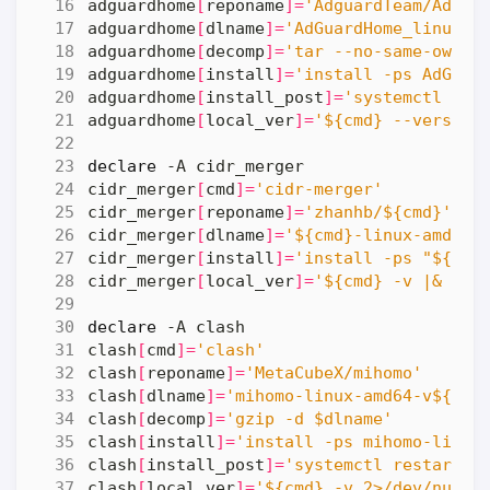
adguardhome
[
reponame
]=
'AdguardTeam/AdGua
adguardhome
[
dlname
]=
'AdGuardHome_linux_a
adguardhome
[
decomp
]=
'tar --no-same-owner
adguardhome
[
install
]=
'install -ps AdGuar
adguardhome
[
install_post
]=
'systemctl res
adguardhome
[
local_ver
]=
'${cmd} --version
declare
cidr_merger
[
cmd
]=
'cidr-merger'
cidr_merger
[
reponame
]=
'zhanhb/${cmd}'
cidr_merger
[
dlname
]=
'${cmd}-linux-amd64'
cidr_merger
[
install
]=
'install -ps "${dln
cidr_merger
[
local_ver
]=
'${cmd} -v |& gre
declare
clash
[
cmd
]=
'clash'
clash
[
reponame
]=
'MetaCubeX/mihomo'
clash
[
dlname
]=
'mihomo-linux-amd64-v${rem
clash
[
decomp
]=
'gzip -d $dlname'
clash
[
install
]=
'install -ps mihomo-linux
clash
[
install_post
]=
'systemctl restart $
clash
[
local_ver
]=
'${cmd} -v 2>/dev/null 