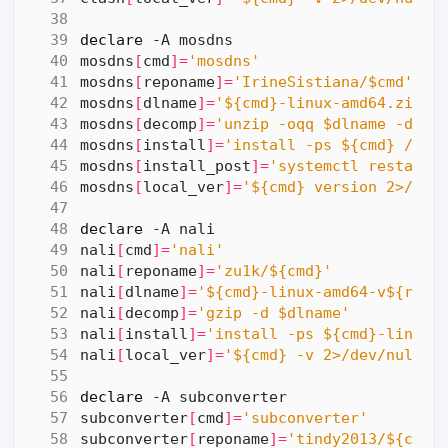
declare
mosdns
[
cmd
]=
'mosdns'
mosdns
[
reponame
]=
'IrineSistiana/$cmd'
mosdns
[
dlname
]=
'${cmd}-linux-amd64.zip'
mosdns
[
decomp
]=
'unzip -oqq $dlname -d .'
mosdns
[
install
]=
'install -ps ${cmd} /usr
mosdns
[
install_post
]=
'systemctl restart 
mosdns
[
local_ver
]=
'${cmd} version 2>/dev
declare
nali
[
cmd
]=
'nali'
nali
[
reponame
]=
'zu1k/${cmd}'
nali
[
dlname
]=
'${cmd}-linux-amd64-v${remo
nali
[
decomp
]=
'gzip -d $dlname'
nali
[
install
]=
'install -ps ${cmd}-linux-
nali
[
local_ver
]=
'${cmd} -v 2>/dev/null |
declare
subconverter
[
cmd
]=
'subconverter'
subconverter
[
reponame
]=
'tindy2013/${cmd}