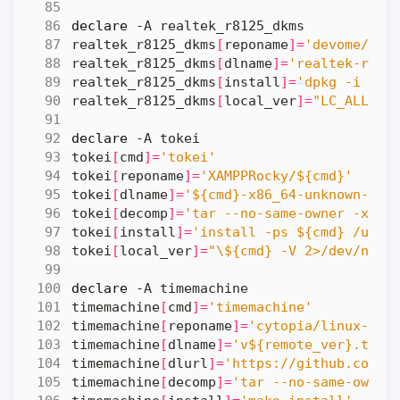
declare
realtek_r8125_dkms
[
reponame
]=
'devome/rea
realtek_r8125_dkms
[
dlname
]=
'realtek-r812
realtek_r8125_dkms
[
install
]=
'dpkg -i "${
realtek_r8125_dkms
[
local_ver
]=
"LC_ALL=C 
declare
tokei
[
cmd
]=
'tokei'
tokei
[
reponame
]=
'XAMPPRocky/${cmd}'
tokei
[
dlname
]=
'${cmd}-x86_64-unknown-lin
tokei
[
decomp
]=
'tar --no-same-owner -xf "
tokei
[
install
]=
'install -ps ${cmd} /usr/
tokei
[
local_ver
]=
"\${cmd} -V 2>/dev/null
declare
timemachine
[
cmd
]=
'timemachine'
timemachine
[
reponame
]=
'cytopia/linux-${c
timemachine
[
dlname
]=
'v${remote_ver}.tar.
timemachine
[
dlurl
]=
'https://github.com/$
timemachine
[
decomp
]=
'tar --no-same-owner