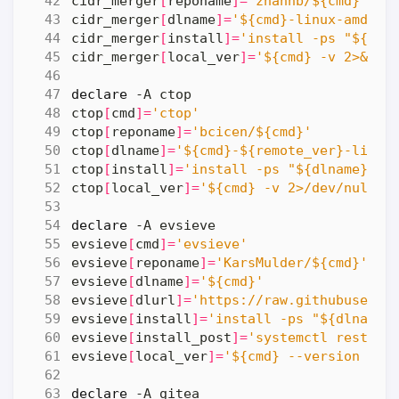
cidr_merger
[
reponame
]=
'zhanhb/${cmd}'
cidr_merger
[
dlname
]=
'${cmd}-linux-amd64'
cidr_merger
[
install
]=
'install -ps "${dln
cidr_merger
[
local_ver
]=
'${cmd} -v 2>&1 |
declare
ctop
[
cmd
]=
'ctop'
ctop
[
reponame
]=
'bcicen/${cmd}'
ctop
[
dlname
]=
'${cmd}-${remote_ver}-linux
ctop
[
install
]=
'install -ps "${dlname}" /
ctop
[
local_ver
]=
'${cmd} -v 2>/dev/null |
declare
evsieve
[
cmd
]=
'evsieve'
evsieve
[
reponame
]=
'KarsMulder/${cmd}'
evsieve
[
dlname
]=
'${cmd}'
evsieve
[
dlurl
]=
'https://raw.githubuserco
evsieve
[
install
]=
'install -ps "${dlname}
evsieve
[
install_post
]=
'systemctl restart
evsieve
[
local_ver
]=
'${cmd} --version 2>/
declare