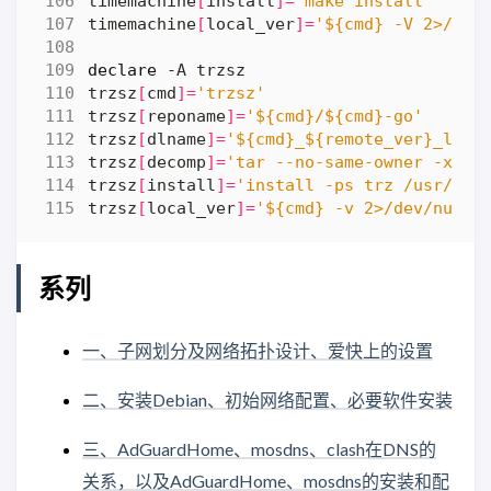
timemachine
[
install
]=
'make install'
timemachine
[
local_ver
]=
'${cmd} -V 2>/dev
declare
trzsz
[
cmd
]=
'trzsz'
trzsz
[
reponame
]=
'${cmd}/${cmd}-go'
trzsz
[
dlname
]=
'${cmd}_${remote_ver}_linu
trzsz
[
decomp
]=
'tar --no-same-owner -xf "
trzsz
[
install
]=
'install -ps trz /usr/loc
trzsz
[
local_ver
]=
'${cmd} -v 2>/dev/null 
系列
一、子网划分及网络拓扑设计、爱快上的设置
二、安装Debian、初始网络配置、必要软件安装
三、AdGuardHome、mosdns、clash在DNS的
关系，以及AdGuardHome、mosdns的安装和配