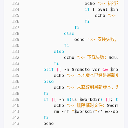
echo
">> 执行安装
if
 ! 
eval
$insta
echo
">> 安
fi
fi
else
echo
">> 安装失败，请检
fi
else
echo
">> 下载失败：
$dlurl
"
fi
elif
[[
 -n 
$remote_ver
&&
$remot
echo
">> 本地版本已经是最新版本 
else
echo
">> 未获取到最新版本，无法更
fi
if
[[
 -n 
$(
ls 
$workdir
)
]]
;
then
echo
">> 删除临时文件：
$workdir
            rm -rf 
"
$workdir
"
/* 
&
fi
echo