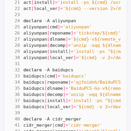
act
[
install
]=
'install -ps ${cmd} /usr/lo
act
[
local_ver
]=
'${cmd} --version 2>/dev/
declare
aliyunpan
[
cmd
]=
'aliyunpan'
aliyunpan
[
reponame
]=
'tickstep/${cmd}'
aliyunpan
[
dlname
]=
'${cmd}-v${remote_ver}
aliyunpan
[
decomp
]=
'unzip -oqq ${dlname} 
aliyunpan
[
install
]=
'install -ps "${cmd}-
aliyunpan
[
local_ver
]=
'${cmd} -v 2>/dev/n
declare
baidupcs
[
cmd
]=
'baidupcs'
baidupcs
[
reponame
]=
'qjfoidnh/BaiduPCS-Go
baidupcs
[
dlname
]=
'BaiduPCS-Go-v${remote_
baidupcs
[
decomp
]=
'unzip -oqq ${dlname} -
baidupcs
[
install
]=
'install -ps "${cmd}-v
baidupcs
[
local_ver
]=
'${cmd} -v 2>/dev/nu
declare
cidr_merger
[
cmd
]=
'cidr-merger'