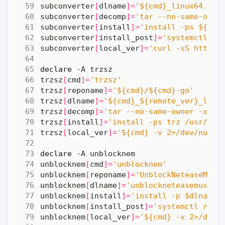
subconverter
[
dlname
]=
'${cmd}_linux64.tar
subconverter
[
decomp
]=
'tar --no-same-owne
subconverter
[
install
]=
'install -ps ${cmd
subconverter
[
install_post
]=
'systemctl re
subconverter
[
local_ver
]=
'curl -sS http:/
declare
trzsz
[
cmd
]=
'trzsz'
trzsz
[
reponame
]=
'${cmd}/${cmd}-go'
trzsz
[
dlname
]=
'${cmd}_${remote_ver}_linu
trzsz
[
decomp
]=
'tar --no-same-owner -xf "
trzsz
[
install
]=
'install -ps trz /usr/loc
trzsz
[
local_ver
]=
'${cmd} -v 2>/dev/null 
declare
unblocknem
[
cmd
]=
'unblocknem'
unblocknem
[
reponame
]=
'UnblockNeteaseMusi
unblocknem
[
dlname
]=
'unblockneteasemusic-
unblocknem
[
install
]=
'install -p $dlname 
unblocknem
[
install_post
]=
'systemctl rest
unblocknem
[
local_ver
]=
'${cmd} -v 2>/dev/