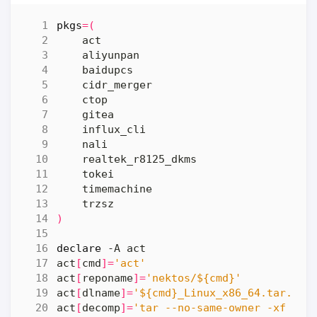
pkgs
=(
)
declare
act
[
cmd
]=
'act'
act
[
reponame
]=
'nektos/${cmd}'
act
[
dlname
]=
'${cmd}_Linux_x86_64.tar.gz'
act
[
decomp
]=
'tar --no-same-owner -xf "$d